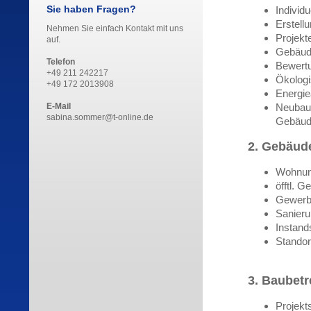
Sie haben Fragen?
Individ
Erstell
Nehmen Sie einfach Kontakt mit uns
Projekt
auf.
Gebäud
Telefon
Bewertu
+49 211 242217
Ökologi
+49 172 2013908
Energi
E-Mail
Neubau 
sabina.sommer@t-online.de
Gebäud
2. Gebäud
Wohnun
öfftl. 
Gewerb
Sanier
Instand
Standor
3. Baubet
Projekt