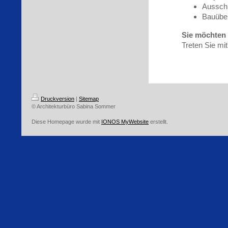
Ausschr
Bauüber
Sie möchten 
Treten Sie mi
Druckversion
|
Sitemap
© Architekturbüro Sabina Sommer
Diese Homepage wurde mit
IONOS MyWebsite
erstellt.